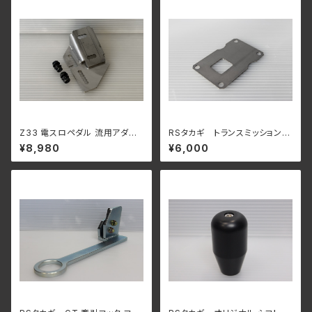
Z33 電スロペダル 流用アダプ
RSタカギ トランスミッション
ター アクセルペダル DBW 電
バッフル プレート トランスファ
¥8,980
¥6,000
子スロットル Drive by wire R
ー オイル付着防止
33 R34 RB20 RB25 RB26 ス
カイライン