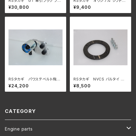
RSタカギ GT 牽引フック フロ
RSタカギ オリジナル シフトノ
ント BNR32 スカイラインGT-
ブ
¥30,800
¥9,400
R 用
RSタカギ パワステベルト飛び
RSタカギ NVCS バルタイ 調
防止テンショナー RB26 用
整スペーサー RB25用
¥24,200
¥8,500
CATEGORY
Engine parts