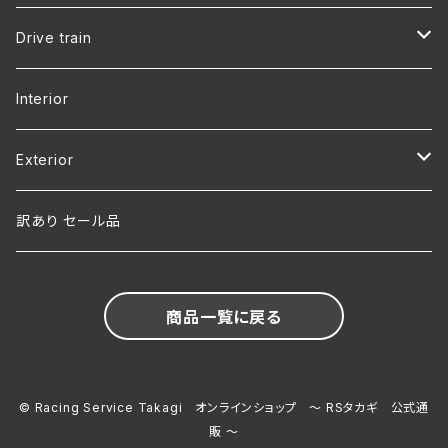
RB25
Drive train
RB26
R32 SKYLINE
Interior
R33 SKYLINE
Exterior
R34 SKYLINE
R32 SKYLINE
訳あり セール品
商品一覧に戻る
© Racing Service Takagi オンラインショップ ～ RSタカギ 公式通
販 ～