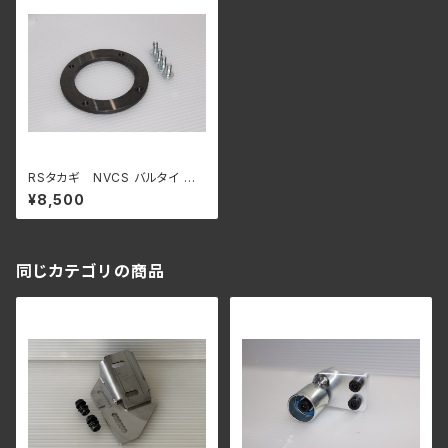
RSタカギ NVCS バルタイ 調
整スペーサー RB25用
¥8,500
同じカテゴリの商品