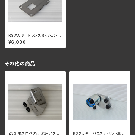
RSタカギ トランスミッション
バッフル プレート トランスファ
¥6,000
ー オイル付着防止
その他の商品
Z33 電スロペダル 流用アダプ
RSタカギ パワステベルト飛び