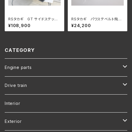
RSタカギ GT サイドステッ
RSタカギ パワステベルト飛び
プ BNR32 スカイライン GT-
防止テンショナー RB25 パワ
¥108,900
¥24,200
R 用
ステポンプ用
CATEGORY
Engine parts
RB25
Drive train
RB26
R32 SKYLINE
Interior
R33 SKYLINE
Exterior