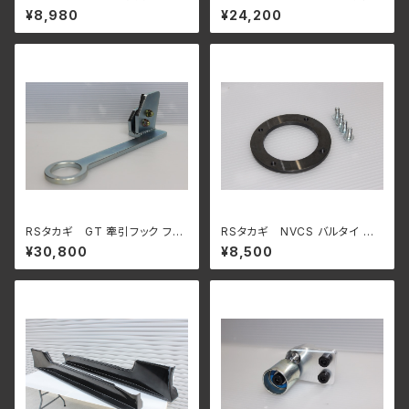
ター アクセルペダル DBW 電
防止テンショナー RB26 用
¥8,980
¥24,200
子スロットル Drive by wire R
33 R34 RB20 RB25 RB26 ス
カイライン
RSタカギ GT 牽引フック フロ
RSタカギ NVCS バルタイ 調
ント BNR32 スカイラインGT-
整スペーサー RB25用
¥30,800
¥8,500
R 用