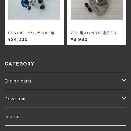
RSタカギ パワステベルト飛び
Z33 電スロペダル 流用アダプ
防止テンショナー RB26 用
ター アクセルペダル DBW 電
¥24,200
¥8,980
子スロットル Drive by wire R
33 R34 RB20 RB25 RB26 ス
カイライン
CATEGORY
Engine parts
RB25
Drive train
RB26
R32 SKYLINE
Interior