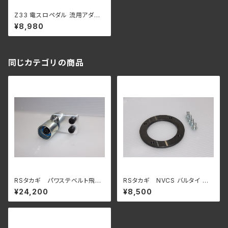
Z33 電スロペダル 流用アダプ
ター アクセルペダル DBW 電
¥8,980
子スロットル Drive by wire R
33 R34 RB20 RB25 RB26 ス
カイライン
同じカテゴリの商品
RSタカギ パワステベルト飛び
RSタカギ NVCS バルタイ 調
防止テンショナー RB25 パワ
整スペーサー RB25用
¥24,200
¥8,500
ステポンプ用