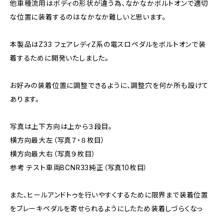
他車種流用はボディの形状が違う為、なかなかボルトオンで適切
な位置に装着するのはなかなか難しいと思います。
本製品はZ33 フェアレディZ系の電スロペダルをボルトオンで装
着するために開発いたしました。
お好みの装着位置に調整できるように、調整穴を何か所も設けて
あります。
写真は上下方向は上から３段目。
横方向最大左（写真７・８枚目）
横方向最大右（写真９枚目）
参考 テスト車両BCNR33純正（写真10枚目）
また、ヒールアンドトゥを行いやすくするために限界まで装着位置
をブレーキペダルを寄せられるようにしたため装着しづらくなっ