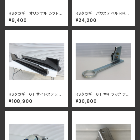
RSタカギ オリジナル シフトノ
RSタカギ パワステベルト飛び
ブ
防止テンショナー RB25 パワ
¥9,400
¥24,200
ステポンプ用
RSタカギ GT サイドステッ
RSタカギ GT 牽引フック フロ
プ BNR32 スカイライン GT-
ント BNR32 スカイラインGT-
¥108,900
¥30,800
R 用
R 用